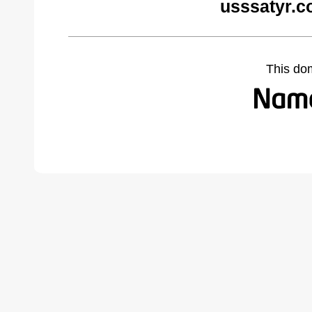
usssatyr.c
This do